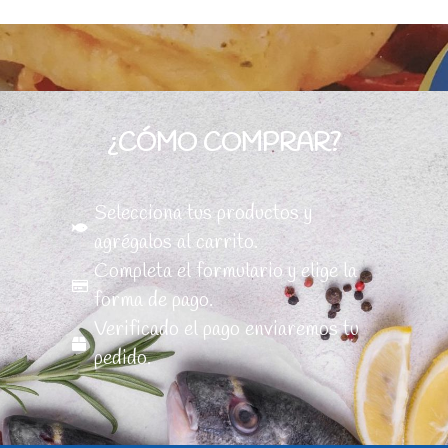
¿CÓMO COMPRAR?
Selecciona tus productos y
agrégalos al carrito.
Completa el formulario y elige la
forma de pago.
Verificado el pago enviaremos tu
pedido.