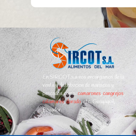
En SIRCOT.s.a nos encargamos de la
venta y distribucion de mariscos y
pescados como:
camarones
,
cangrejos
,
calamares
,
dorado
, etc. Guayaquil,
Ecuador.