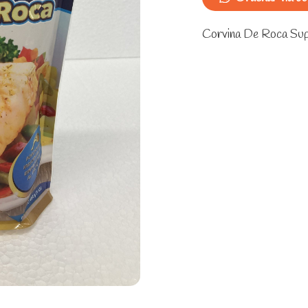
Supermercado
Fresh
Corvina De Roca Sup
Fish
cantidad