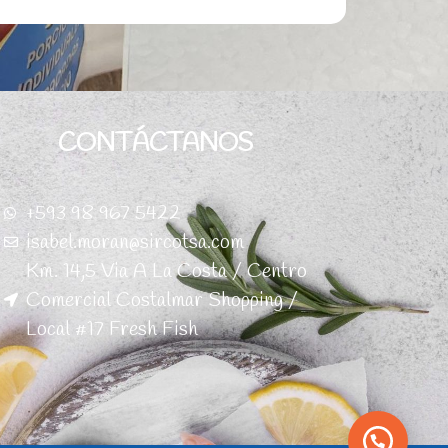
CONTÁCTANOS
+593 98 967 5422
isabel.moran@sircotsa.com
Km. 14,5 Via A La Costa / Centro
Comercial Costalmar Shopping /
Local #17 Fresh Fish