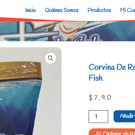
Inicio
Quiénes Somos
Productos
Mi Cu
Corvina De R
Fish
$
7.90
Corvina
Añadir 
De
Roca
Ordenar vía 