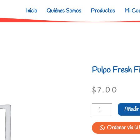
Inicio
Quiénes Somos
Productos
Mi Cu
Pulpo Fresh F
$
7.00
Pulpo
Añadir 
Fresh
Fish
Ordenar vía 
cantidad